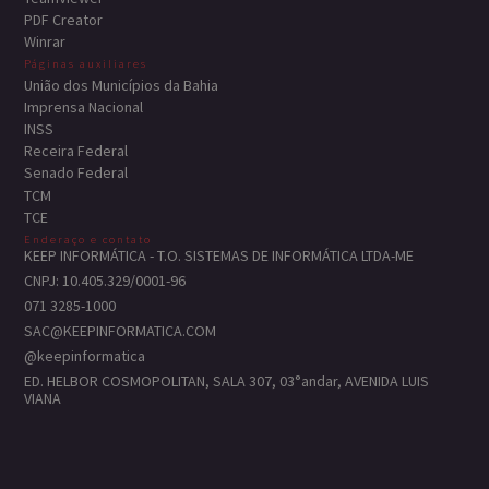
PDF Creator
Winrar
Páginas auxiliares
União dos Municípios da Bahia
Imprensa Nacional
INSS
Receira Federal
Senado Federal
TCM
TCE
Enderaço e contato
KEEP INFORMÁTICA - T.O. SISTEMAS DE INFORMÁTICA LTDA-ME
CNPJ: 10.405.329/0001-96
071 3285-1000
SAC@KEEPINFORMATICA.COM
@keepinformatica
ED. HELBOR COSMOPOLITAN, SALA 307, 03°andar, AVENIDA LUIS
VIANA