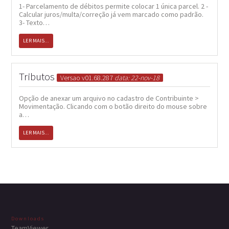
1- Parcelamento de débitos permite colocar 1 única parcel. 2 -
Calcular juros/multa/correção já vem marcado como padrão.
3- Texto…
LER MAIS...
Tributos
Versao v01.68.287
data: 22-nov-18
Opção de anexar um arquivo no cadastro de Contribuinte >
Movimentação. Clicando com o botão direito do mouse sobre
a…
LER MAIS...
Downloads
TeamViewer