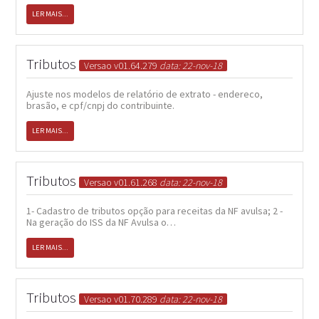
LER MAIS...
Tributos
Versao v01.64.279
data: 22-nov-18
Ajuste nos modelos de relatório de extrato - endereco,
brasão, e cpf/cnpj do contribuinte.
LER MAIS...
Tributos
Versao v01.61.268
data: 22-nov-18
1- Cadastro de tributos opção para receitas da NF avulsa; 2 -
Na geração do ISS da NF Avulsa o…
LER MAIS...
Tributos
Versao v01.70.289
data: 22-nov-18