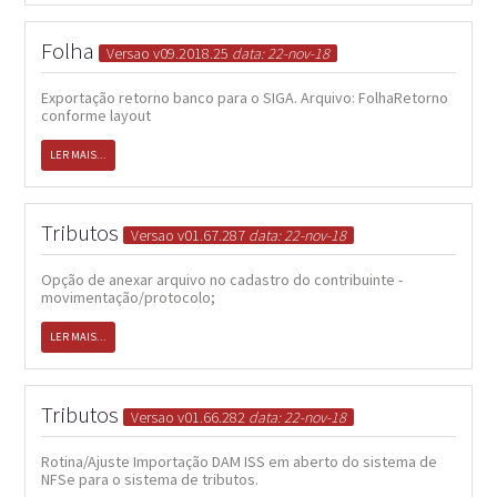
Folha
Versao v09.2018.25
data: 22-nov-18
Exportação retorno banco para o SIGA. Arquivo: FolhaRetorno
conforme layout
LER MAIS...
Tributos
Versao v01.67.287
data: 22-nov-18
Opção de anexar arquivo no cadastro do contribuinte -
movimentação/protocolo;
LER MAIS...
Tributos
Versao v01.66.282
data: 22-nov-18
Rotina/Ajuste Importação DAM ISS em aberto do sistema de
NFSe para o sistema de tributos.