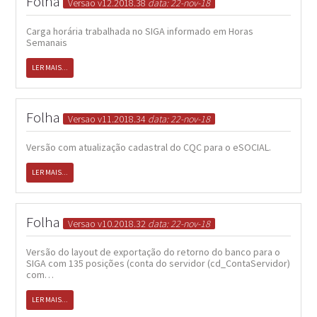
Folha
Versao v12.2018.38
data: 22-nov-18
Carga horária trabalhada no SIGA informado em Horas
Semanais
LER MAIS...
Folha
Versao v11.2018.34
data: 22-nov-18
Versão com atualização cadastral do CQC para o eSOCIAL.
LER MAIS...
Folha
Versao v10.2018.32
data: 22-nov-18
Versão do layout de exportação do retorno do banco para o
SIGA com 135 posições (conta do servidor (cd_ContaServidor)
com…
LER MAIS...