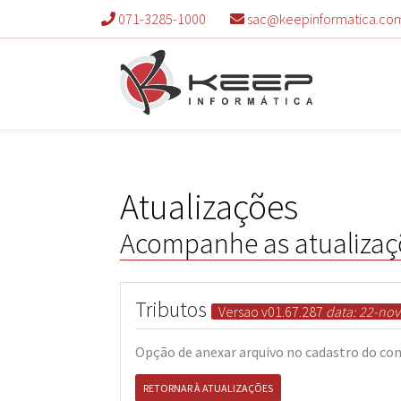
071-3285-1000
sac@keepinformatica.co
Atualizações
Acompanhe as atualizaç
Tributos
Versao v01.67.287
data: 22-nov
Opção de anexar arquivo no cadastro do co
RETORNAR À ATUALIZAÇÕES