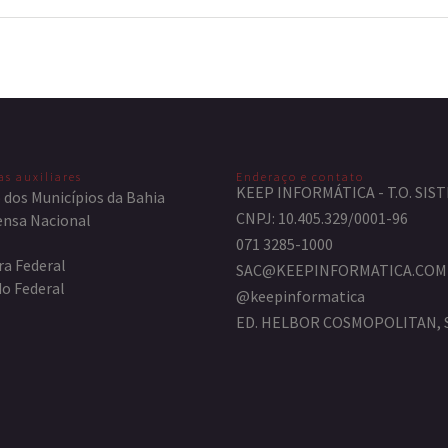
as auxiliares
Enderaço e contato
KEEP INFORMÁTICA - T.O. SI
 dos Municípios da Bahia
CNPJ: 10.405.329/0001-96
nsa Nacional
071 3285-1000
ra Federal
SAC@KEEPINFORMATICA.COM
o Federal
@keepinformatica
ED. HELBOR COSMOPOLITAN, SA