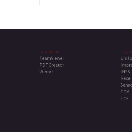
Downloads
Págin
TeamViewer
União
PDF Creator
Impre
Winrar
INSS
Recei
Senad
TCM
TCE