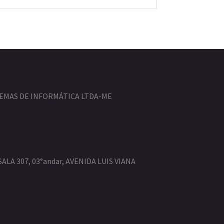
STEMAS DE INFORMÁTICA LTDA-ME
LA 307, 03°andar, AVENIDA LUIS VIANA