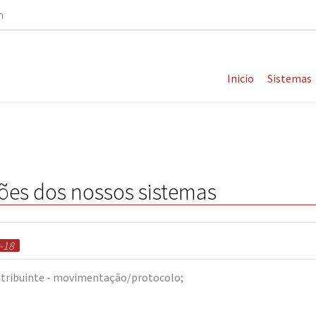
m
Inicio
Sistemas
ões dos nossos sistemas
-18
ntribuinte - movimentação/protocolo;