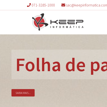
071-3285-1000
sac@keepinformatica.co
Folha de 
SAIBA MAIS...