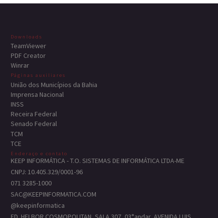
Downloads
TeamViewer
PDF Creator
Winrar
Páginas auxiliares
União dos Municípios da Bahia
Imprensa Nacional
INSS
Receira Federal
Senado Federal
TCM
TCE
Enderaço e contato
KEEP INFORMÁTICA - T.O. SISTEMAS DE INFORMÁTICA LTDA-ME
CNPJ: 10.405.329/0001-96
071 3285-1000
SAC@KEEPINFORMATICA.COM
@keepinformatica
ED. HELBOR COSMOPOLITAN, SALA 307, 03°andar, AVENIDA LUIS