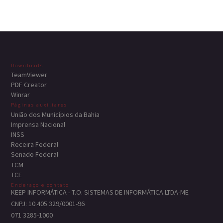
Downloads
TeamViewer
PDF Creator
Winrar
Páginas auxiliares
União dos Municípios da Bahia
Imprensa Nacional
INSS
Receira Federal
Senado Federal
TCM
TCE
Enderaço e contato
KEEP INFORMÁTICA - T.O. SISTEMAS DE INFORMÁTICA LTDA-ME
CNPJ: 10.405.329/0001-96
071 3285-1000