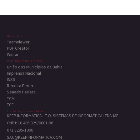
Downloads
TeamViewer
PDF Creator
Winrar
Páginas auxiliares
União dos Municípios da Bahia
Imprensa Nacional
INSS
Receira Federal
Senado Federal
TCM
TCE
Enderaço e contato
KEEP INFORMÁTICA - T.O. SISTEMAS DE INFORMÁTICA LTDA-ME
CNPJ: 10.405.329/0001-96
071 3285-1000
SAC@KEEPINFORMATICA.COM