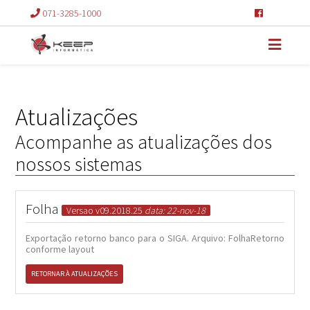
071-3285-1000
Atualizações
Acompanhe as atualizações dos
nossos sistemas
Folha
Versao v09.2018.25
data: 22-nov-18
Exportação retorno banco para o SIGA. Arquivo: FolhaRetorno
conforme layout
RETORNAR À ATUALIZAÇÕES