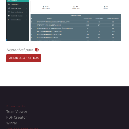
Disponível para:
VOLTAR PARA SISTEMAS
Downloads
TeamViewer
PDF Creator
Winrar
Páginas auxiliares